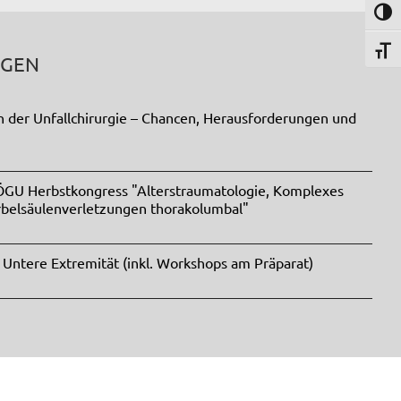
Umsch
Schri
NGEN
n der Unfallchirurgie – Chancen, Herausforderungen und
 ÖGU Herbstkongress "Alterstraumatologie, Komplexes
rbelsäulenverletzungen thorakolumbal"
 Untere Extremität (inkl. Workshops am Präparat)