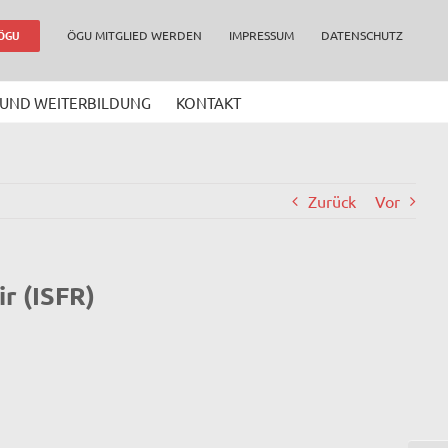
ÖGU MITGLIED WERDEN
IMPRESSUM
DATENSCHUTZ
 ÖGU
 UND WEITERBILDUNG
KONTAKT
Zurück
Vor
r (ISFR)