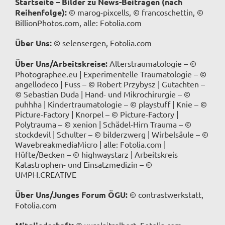
Startseite – Bilder zu News-Beiträgen (nach
Reihenfolge):
© marog-pixcells, © francoschettin, ©
BillionPhotos.com, alle: Fotolia.com
Über Uns:
© selensergen, Fotolia.com
Über Uns/Arbeitskreise:
Alterstraumatologie – ©
Photographee.eu | Experimentelle Traumatologie – ©
angellodeco | Fuss – © Robert Przybysz | Gutachten –
© Sebastian Duda | Hand- und Mikrochirurgie – ©
puhhha | Kindertraumatologie – © playstuff | Knie – ©
Picture-Factory | Knorpel – © Picture-Factory |
Polytrauma – © xenion | Schädel-Hirn Trauma – ©
stockdevil | Schulter – © bilderzwerg | Wirbelsäule – ©
WavebreakmediaMicro | alle: Fotolia.com |
Hüfte/Becken – © highwaystarz | Arbeitskreis
Katastrophen- und Einsatzmedizin – ©
UMPH.CREATIVE
Über Uns/Junges Forum ÖGU:
© contrastwerkstatt,
Fotolia.com