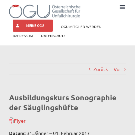
Zum
Inhalt
springen
MEINE ÖGU
ÖGU MITGLIED WERDEN
IMPRESSUM
DATENSCHUTZ
Zurück
Vor
Ausbildungskurs Sonographie
der Säuglingshüfte
Flyer
Datum:
31.Jänner – 01. Februar 2017