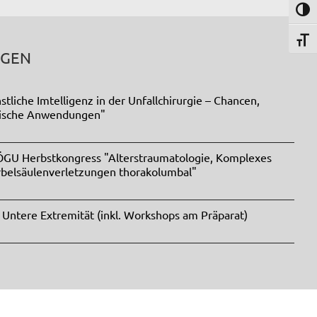
Umsch
Schri
NGEN
tliche Imtelligenz in der Unfallchirurgie – Chancen,
tische Anwendungen"
 ÖGU Herbstkongress "Alterstraumatologie, Komplexes
rbelsäulenverletzungen thorakolumbal"
 Untere Extremität (inkl. Workshops am Präparat)