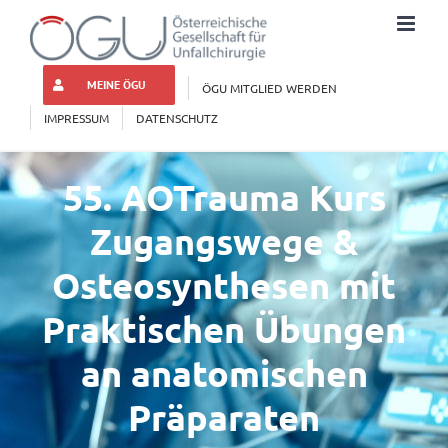
Zum
Inhalt
springen
MEINE ÖGU
ÖGU MITGLIED WERDEN
IMPRESSUM
DATENSCHUTZ
55. AOTrauma Kurs
Zugangswege &
Osteosynthesen mit
Praktischen Übungen
an anatomischen
Präparaten