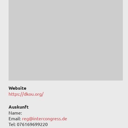
Website
https://dkou.org/
Auskunft
Name:
Email:
reg@intercongress.de
Tel: 076169699220