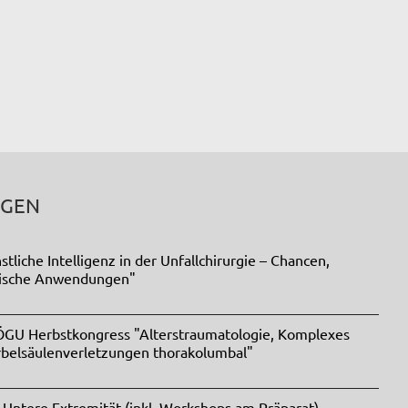
NGEN
liche Intelligenz in der Unfallchirurgie – Chancen,
tische Anwendungen"
 ÖGU Herbstkongress "Alterstraumatologie, Komplexes
rbelsäulenverletzungen thorakolumbal"
 Untere Extremität (inkl. Workshops am Präparat)