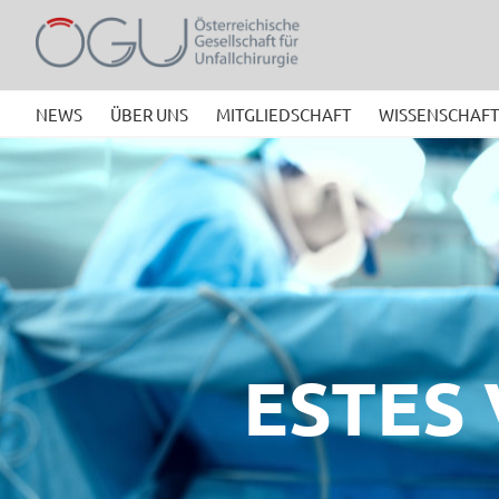
Zum
Inhalt
springen
NEWS
ÜBER UNS
MITGLIEDSCHAFT
WISSENSCHAFT
ESTES 