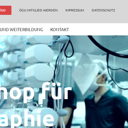
ÖGU MITGLIED WERDEN
IMPRESSUM
DATENSCHUTZ
 ÖGU
 UND WEITERBILDUNG
KONTAKT
hop für
aphie